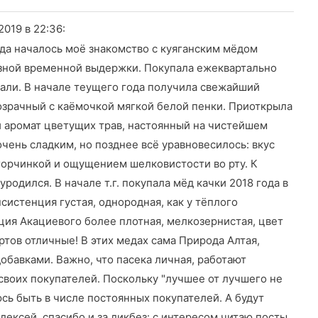
.2019
в 22:36
:
да началось моё знакомство с куяганским мёдом
азной временной выдержки. Покупала ежеквартально
овали. В начале теущего года получила свежайший
озрачный с каёмочкой мягкой белой пенки. Приоткрыла
й аромат цветущих трав, настоянный на чистейшем
чень сладким, но позднее всё уравновесилось: вкус
горчинкой и ощущением шелковистости во рту. К
родился. В начале т.г. покупала мёд качки 2018 года в
систенция густая, однородная, как у тёплого
ция Акациевого более плотная, мелкозернистая, цвет
ртов отличные! В этих медах сама Природа Алтая,
обавками. Важно, что пасека личная, работают
воих покупателей. Поскольку "лучшее от лучшего не
юсь быть в числе постоянных покупателей. А будут
лексей, спасибо и за ликбез: с интересом читаю посты