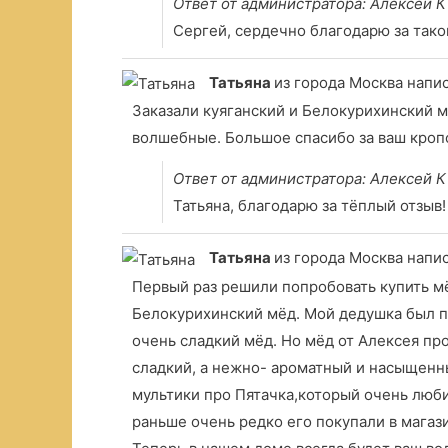
Ответ от администратора: Алексей К
Сергей, сердечно благодарю за тако
Татьяна
из города Москва
напис
Заказали куяганский и Белокурихинский мё
волшебные. Большое спасибо за ваш кропо
Ответ от администратора: Алексей К
Татьяна, благодарю за тёплый отзыв!
Татьяна
из города Москва
напис
Первый раз решили попробовать купить мё
Белокурихинский мёд. Мой дедушка был п
очень сладкий мёд. Но мёд от Алексея пр
сладкий, а нежно- ароматный и насыщенны
мультики про Пятачка,который очень люби
раньше очень редко его покупали в магази