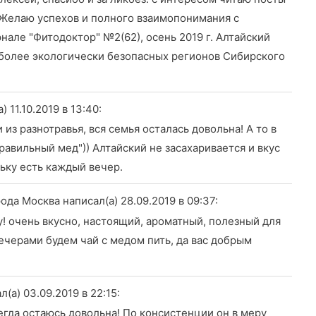
 Желаю успехов и полного взаимопонимания с
нале "Фитодоктор" №2(62), осень 2019 г. Алтайский
иболее экологически безопасных регионов Сибирского
) 11.10.2019
в 13:40
:
з разнотравья, вся семья осталась довольна! А то в
равильный мед")) Алтайский не засахаривается и вкус
ньку есть каждый вечер.
рода Москва
написал(а) 28.09.2019
в 09:37
:
у! очень вкусно, настоящий, ароматный, полезный для
ечерами будем чай с медом пить, да вас добрым
л(а) 03.09.2019
в 22:15
:
егда остаюсь довольна! По консистенции он в меру