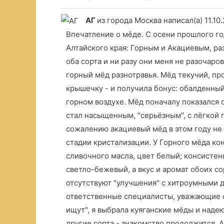
АГ
из города Москва
написал(а) 11.10
Впечатление о мёде. С осени прошлого го
Алтайского края: Горным и Акациевым, р
оба сорта и ни разу они меня не разочар
горный мёд разнотравья. Мёд текучий, пр
крышечку - и получила бонус: обалденны
горном воздухе. Мёд поначалу показался о
стал насыщенным, "серьёзным", с лёгкой 
сожалению акациевый мёд в этом году не у
стадии кристализации. У Горного мёда кон
сливочного масла, цвет белый; консистен
светло-бежевый, а вкус и аромат обоих со
отсутствуют "улучшения" с хитроумными д
ответственные специалисты, уважающие с
ищут", я выбрала куяганские мёды и наде
другие сорта - знакомство продолжится. А