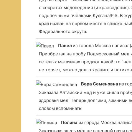
о секретах медоведения (и краеведения).
подопечными пчёлками Куягана!P.S. В жур
край назван на первом месте в списке на
Федерального округа.
Павел
из города Москва
написал(а
Приобретал на пробу Подмосковный мед и и
сетевых магазинах продают какой-то "неп
не теряет, можно долго хранить и потихо
Вера Семеновна
из го
Заказала Алтайский мед и уже сняла проб
здоровья мед! Теперь долгими, зимними в
словом вспоминать!
Полина
из города Москва
написа
Заказываю здесь мёд не в первый раз и вс