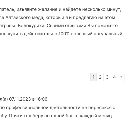
патель, изъявите желание и найдете несколько минут,
усе Алтайского мёда, который я и предлагаю на этом
знотравье Белокурихи. Своими отзывами Вы поможете
жно купить действительно 100% полезный натуральный
Навигация
1
2
3
4
»
по
списку
(а) 07.11.2023
в 16:06
:
гостевой
 по профессиональной деятельности не пересекся с
книги
бу. Почти год беру по одной банке каждый месяц.