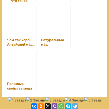
— что такое
правильный
мёд?
Чем так хорош
Натуральный
Алтайский мёд…
мёд
Полезные
свойства меда