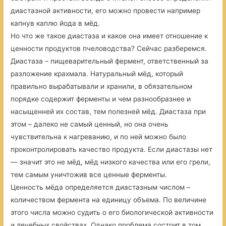
диастазной активности, его можно провести например
капнув каплю йода в мёд.
Но что же такое диастаза и какое она имеет отношение к
ценности продуктов пчеловодства? Сейчас разберемся.
Диастаза – пищеварительный фермент, ответственный за
разложение крахмала. Натуральный мёд, который
правильно вырабатывали и хранили, в обязательном
порядке содержит ферменты и чем разнообразнее и
насыщенней их состав, тем полезней мёд. Диастаза при
этом – далеко не самый ценный, но она очень
чувствительна к нагреванию, и по ней можно было
проконтролировать качество продукта. Если диастазы нет
— значит это не мёд, мёд низкого качества или его грели,
тем самым уничтожив все ценные ферменты.
Ценность мёда определяется диастазным числом –
количеством фермента на единицу объема. По величине
этого числа можно судить о его биологической активности
и лечебных свойствах. Однако проблема состоит в том,