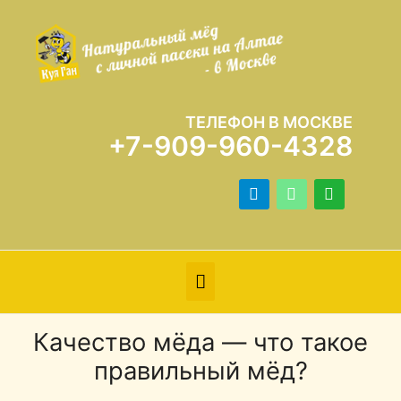
ТЕЛЕФОН В МОСКВЕ
+7-909-960-4328
telegram
mail
whatsapp
Секция
под
Качество мёда — что такое
шапкой
правильный мёд?