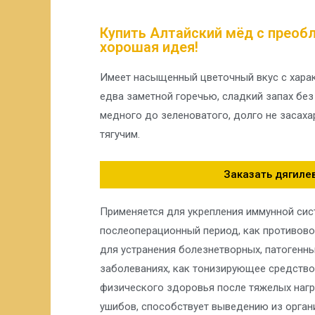
Купить Алтайский мёд с преоб
хорошая идея!
Имеет насыщенный цветочный вкус с хара
едва заметной горечью, сладкий запах без 
медного до зеленоватого, долго не засаха
тягучим.
Заказать дягиле
Применяется для укрепления иммунной сис
послеоперационный период, как противово
для устранения болезнетворных, патогенны
заболеваниях, как тонизирующее средство
физического здоровья после тяжелых нагр
ушибов, способствует выведению из орган