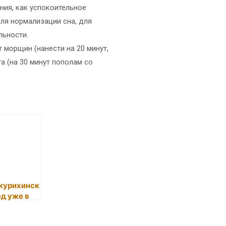
ния, как успокоительное
ля нормализации сна, для
льности.
 морщин (нанести на 20 минут,
а (на 30 минут пополам со
курихинск
ёд уже в
аже