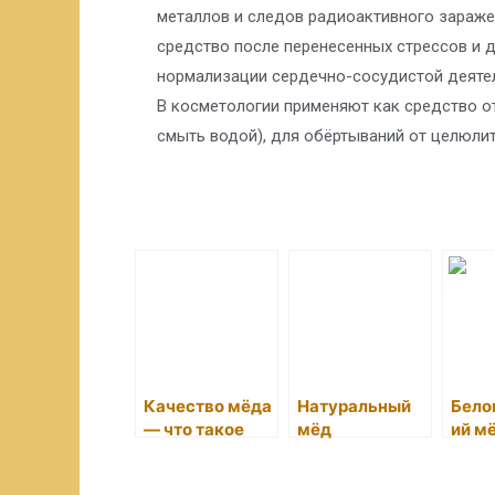
металлов и следов радиоактивного зараже
средство после перенесенных стрессов и д
нормализации сердечно-сосудистой деяте
В косметологии применяют как средство от
смыть водой), для обёртываний от целюлит
Качество мёда
Натуральный
Бело
— что такое
мёд
ий м
правильный
прод
мёд?