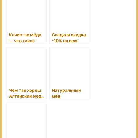
Качество мёда
Сладкая скидка
— что такое
-10% на всю
правильный
продукцию
мёд?
прошлых лет!
Чем так хорош
Натуральный
Алтайский мёд…
мёд