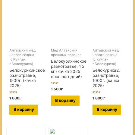
Алтайский мёд
Мед Алтайский
Алтайский мёд
нового сезона
прошлых сезонов
нового сезона
(с.Куяган,
(с.Куяган,
Белокурихинское
г.Белокуриха)
г.Белокуриха)
разнотравье, 1.5
Белокурихинское
Белокуриха2,
кг (качка 2025
разнотравье,
разнотравье,
прошлогодний)
1500г. (качка
1000г. (качка
2025)
2025)
О
1 500
Р
ц
е
О
О
1 600
1 800
Р
Р
н
В корзину
ц
ц
к
е
е
а
н
н
0
В корзину
В корзину
к
к
и
а
а
з
0
0
5
и
и
з
з
5
5