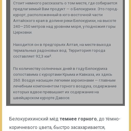
Стоит немного рассказать о том месте, где собирается
предлагаемый Вам продукт — о Белокурихе. Это город-
курорт, расположенный в юго-восточной части
Алтайского края в долине реки Белокурихи, на высоте
240—250 метров над уровнем моря, у подножия горы
Церковки.
Находится он в предгорьях Алтая, на месте выхода
термальных радоновых вод. Территория города
составляет 92,3 км².
По количеству солнечных дней в году Белокуриха
сопоставима с курортами Крыма и Кавказа, их здесь
260. Воздух насыщен легкими аэроионами — главным
лечебным компонентом горного воздуха, содержание
которых вдвое превышает их содержание на
швейцарском курорте Давосе.
Белокурихинский мёд
темнее горного
, до тёмно-
коричневого цвета, быстро засахаривается,