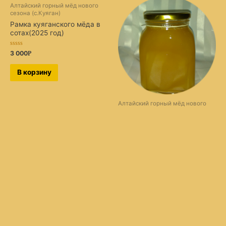
Алтайский горный мёд нового
сезона (с.Куяган)
Рамка куяганского мёда в
сотах(2025 год)
Оценка
3 000
Р
0
из
5
В корзину
Алтайский горный мёд нового
сезона (с.Куяган)
Куяганский Мёд
(разнотравье), 1000г. (качка
2025)
Оценка
2 500
Р
0
из
5
В корзину