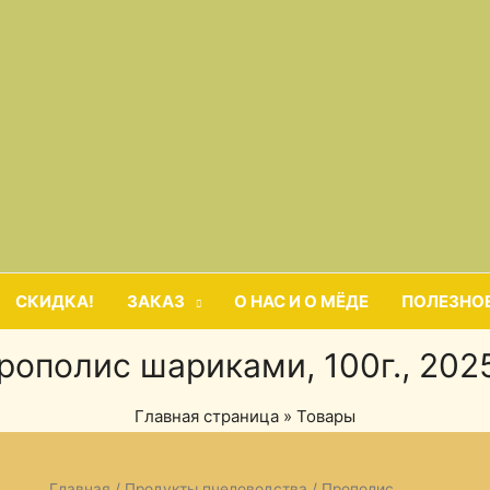
СКИДКА!
ЗАКАЗ
О НАС И О МЁДЕ
ПОЛЕЗНО
рополис шариками, 100г., 2025
Главная страница
»
Товары
Главная
/
Продукты пчеловодства
/ Прополис