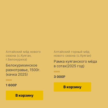
Алтайский мёд нового
Алтайский горный мёд
сезона (с.Куяган,
нового сезона (с.Куяган)
г.Белокуриха)
Рамка куяганского мёда
Белокурихинское
в сотах(2025 год)
разнотравье, 1500г.
(качка 2025)
Оценка
3 000
Р
0
из
Оценка
1 600
5
Р
В корзину
0
из
5
В корзину