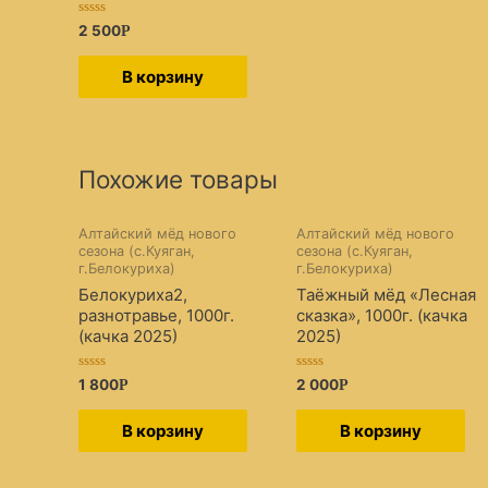
Оценка
2 500
Р
0
из
5
В корзину
Похожие товары
Алтайский мёд нового
Алтайский мёд нового
сезона (с.Куяган,
сезона (с.Куяган,
г.Белокуриха)
г.Белокуриха)
Белокуриха2,
Таёжный мёд «Лесная
разнотравье, 1000г.
сказка», 1000г. (качка
(качка 2025)
2025)
Оценка
Оценка
1 800
2 000
Р
Р
0
0
из
из
5
5
В корзину
В корзину