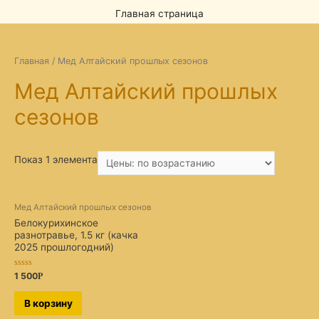
Главная страница
Главная
/ Мед Алтайский прошлых сезонов
Мед Алтайский прошлых
сезонов
Показ 1 элемента
Мед Алтайский прошлых сезонов
Белокурихинское
разнотравье, 1.5 кг (качка
2025 прошлогодний)
Оценка
1 500
Р
0
из
5
В корзину